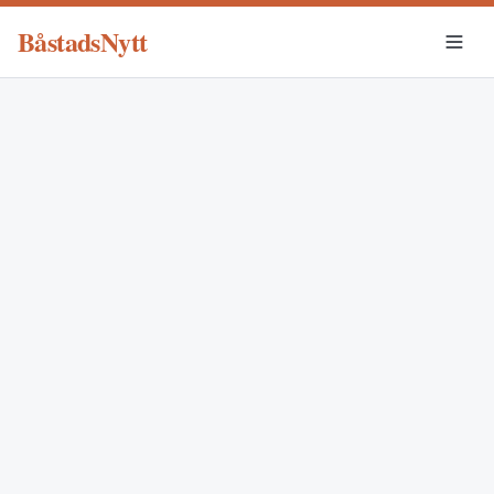
BåstadsNytt