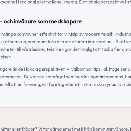
ksamhet i regional eller nationell media. Det lokala perspektivet stå
 – och invånare som medskapare
många kommuner effektivt tar vi hjälp av modern teknik, inklusive
i att samla in, sammanställa och strukturera information, så att v
nyheter till våra läsare. Tekniken gör det möjligt att täcka fler om
elser.
ktigare än det lokala perspektivet. Vi välkomnar tips, iakttagelser o
i kommunen. Du kanske ser något som borde uppmärksammas, har
 vill att en förening, ett företag eller ett initiativ ska synas. Din l
unkter eller frågor? Vi tar gärna emot mejl från kommuninvånare, 