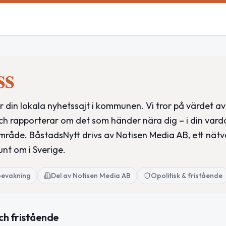
ss
 din lokala nyhetssajt i kommunen. Vi tror på värdet av
ch rapporterar om det som händer nära dig – i din vard
område. BåstadsNytt drivs av Notisen Media AB, ett nätv
unt om i Sverige.
bevakning
Del av Notisen Media AB
Opolitisk & fristående
ch fristående