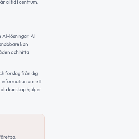
r alltid i centrum.
 AI-lösningar. AI
i snabbare kan
råden och hitta
ch förslag från dig
 information om ett
okala kunskap hjälper
företag,