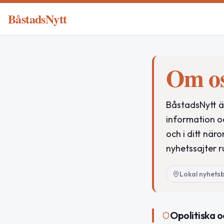
BåstadsNytt
Om o
BåstadsNytt är
information o
och i ditt när
nyhetssajter r
Lokal nyhets
Opolitiska o