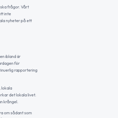
tiska frågor. Vårt
tt inte
ala nyheter på ett
en ibland är
vardagen för
inuerlig rapportering
 lokala
kar det lokala livet.
an krångel.
era om sådant som