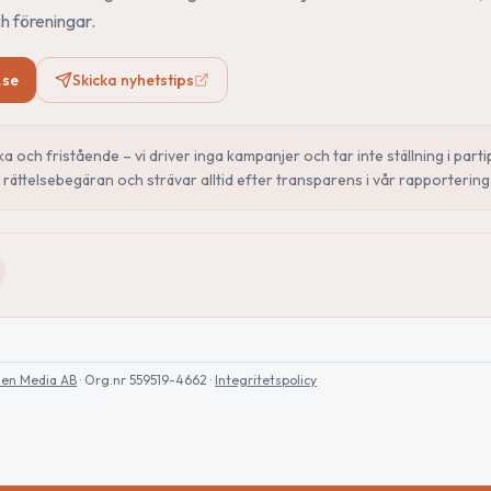
h föreningar.
.se
Skicka nyhetstips
ska och fristående – vi driver inga kampanjer och tar inte ställning i parti
rättelsebegäran och strävar alltid efter transparens i vår rapportering
sen Media AB
· Org.nr 559519-4662
·
Integritetspolicy