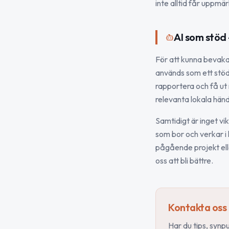
inte alltid får uppmär
AI som stöd
För att kunna bevaka 
används som ett stöd 
rapportera och få ut 
relevanta lokala händ
Samtidigt är inget vi
som bor och verkar 
pågående projekt eller
oss att bli bättre.
Kontakta oss
Har du tips, synp