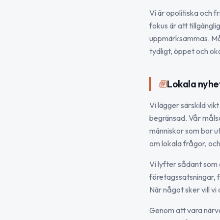
Vi är opolitiska och f
fokus är att tillgäng
uppmärksammas. Målet
tydligt, öppet och ok
Lokala nyhe
Vi lägger särskild vi
begränsad. Vår målsät
människor som bor ut
om lokala frågor, och j
Vi lyfter sådant som
företagssatsningar, f
När något sker vill v
Genom att vara närva