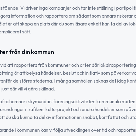
ristående. Vi driver inga kampanjer och tar inte ställning i partipoli
liggöra information och rapportera om sådant som annars riskerar a
 är att skapa en plats där du som läsare enkelt kan ta del av lok
omplicerat sätt.
ter från din kommun
kt vid att rapportera från kommuner och orter där lokalrapportering
tning är att belysa händelser, beslut och initiativ som påverkar 
anför de större städerna. I många samhällen saknas det idag kont
ust där vill vi göra skillnad.
 ofta hamnar i skymundan: föreningsaktiviteter, kommunala möten,
örändringar i trafiken, kulturprojekt och andra händelser som påver
i att du ska kunna ta del av informationen snabbt, kortfattat och ut
rande i kommunen kan vi följa utvecklingen över tid och rapport