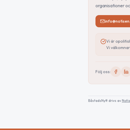
organisationer oc
info@notisen
Vi är opoliti
Vi välkomnar 
Följ oss:
BåstadsNytt
drivs av
Noti