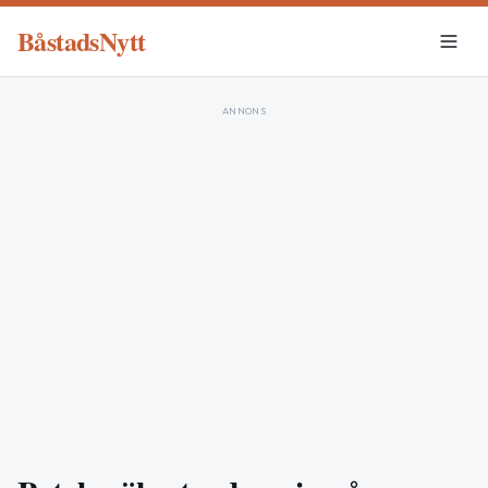
BåstadsNytt
ANNONS