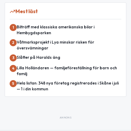
Mest läst
Bilträff med klassiska amerikanska bilar i
1
Hembygdsparken
Våtmarksprojekt i Lya minskar risken för
2
översvämningar
Slåtter på Haralds äng
3
Lilla Holländaren — familjeföreställning för barn och
4
familj
Hela listan: 348 nya företag registrerades i Skåne i juli
5
— 1 i din kommun
ANNONS