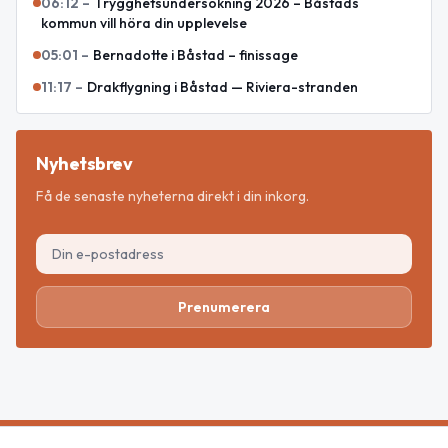
06:12
–
Trygghetsundersökning 2026 – Båstads
kommun vill höra din upplevelse
05:01
–
Bernadotte i Båstad – finissage
11:17
–
Drakflygning i Båstad — Riviera-stranden
Nyhetsbrev
Få de senaste nyheterna direkt i din inkorg.
Prenumerera