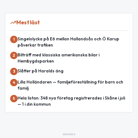
Mest läst
Singelolycka på E6 mellan Hallandsås och Ö Karup
1
påverkar trafiken
Bilträff med klassiska amerikanska bilar i
2
Hembygdsparken
Slåtter på Haralds äng
3
Lilla Holländaren — familjeföreställning för barn och
4
familj
Hela listan: 348 nya företag registrerades i Skåne i juli
5
— 1 i din kommun
ANNONS