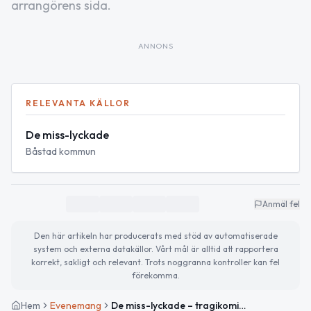
arrangörens sida.
ANNONS
RELEVANTA KÄLLOR
De miss-lyckade
Båstad kommun
Anmäl fel
Den här artikeln har producerats med stöd av automatiserade
system och externa datakällor. Vårt mål är alltid att rapportera
korrekt, sakligt och relevant. Trots noggranna kontroller kan fel
förekomma.
Hem
Evenemang
De miss-lyckade – tragikomisk monolog