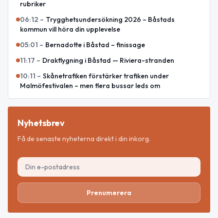
rubriker
06:12
–
Trygghetsundersökning 2026 – Båstads
kommun vill höra din upplevelse
05:01
–
Bernadotte i Båstad – finissage
11:17
–
Drakflygning i Båstad — Riviera-stranden
10:11
–
Skånetrafiken förstärker trafiken under
Malmöfestivalen – men flera bussar leds om
Nyhetsbrev
Få de senaste nyheterna direkt i din inkorg.
Prenumerera