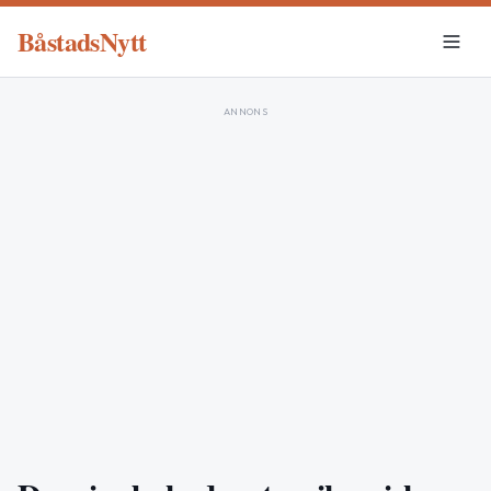
BåstadsNytt
ANNONS