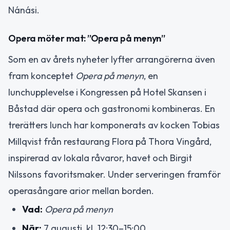
Nánási.
Opera möter mat: ”Opera på menyn”
Som en av årets nyheter lyfter arrangörerna även
fram konceptet
Opera på menyn
, en
lunchupplevelse i Kongressen på Hotel Skansen i
Båstad där opera och gastronomi kombineras. En
trerätters lunch har komponerats av kocken Tobias
Millqvist från restaurang Flora på Thora Vingård,
inspirerad av lokala råvaror, havet och Birgit
Nilssons favoritsmaker. Under serveringen framför
operasångare arior mellan borden.
Vad:
Opera på menyn
När:
7 augusti, kl. 12:30–15:00