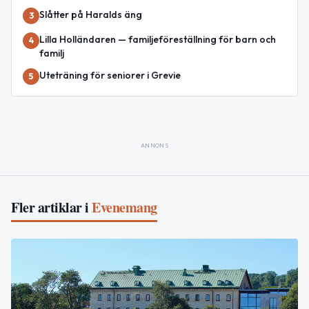
Slåtter på Haralds äng
3
Lilla Holländaren — familjeföreställning för barn och
4
familj
Uteträning för seniorer i Grevie
5
ANNONS
Fler artiklar i
Evenemang