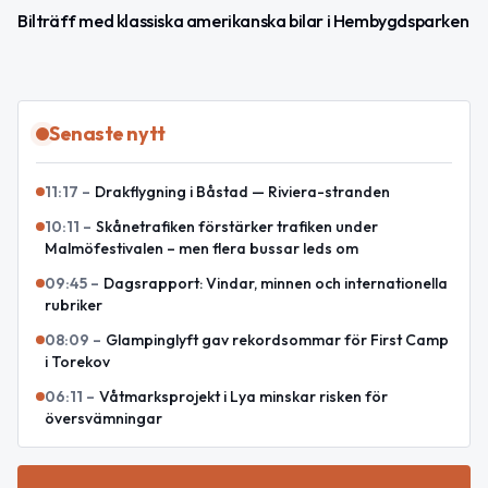
Bilträff med klassiska amerikanska bilar i Hembygdsparken
Senaste nytt
11:17
–
Drakflygning i Båstad — Riviera-stranden
10:11
–
Skånetrafiken förstärker trafiken under
Malmöfestivalen – men flera bussar leds om
09:45
–
Dagsrapport: Vindar, minnen och internationella
rubriker
08:09
–
Glampinglyft gav rekordsommar för First Camp
i Torekov
06:11
–
Våtmarksprojekt i Lya minskar risken för
översvämningar