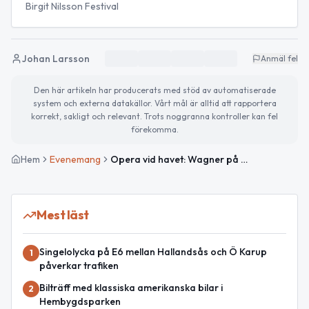
Birgit Nilsson Festival
Johan Larsson
Anmäl fel
Den här artikeln har producerats med stöd av automatiserade
system och externa datakällor. Vårt mål är alltid att rapportera
korrekt, sakligt och relevant. Trots noggranna kontroller kan fel
förekomma.
Hem
Evenemang
Opera vid havet: Wagner på Tennisstadion under Birgit Nilsson Festival i Båstad
Mest läst
Singelolycka på E6 mellan Hallandsås och Ö Karup
1
påverkar trafiken
Bilträff med klassiska amerikanska bilar i
2
Hembygdsparken