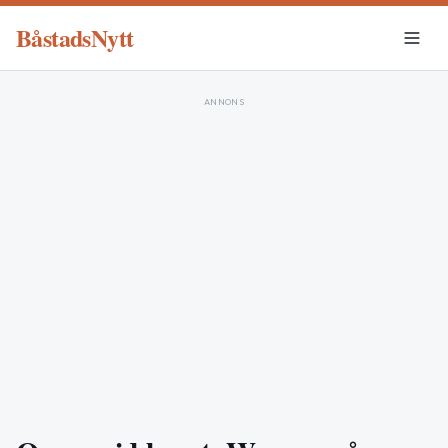
BåstadsNytt
ANNONS