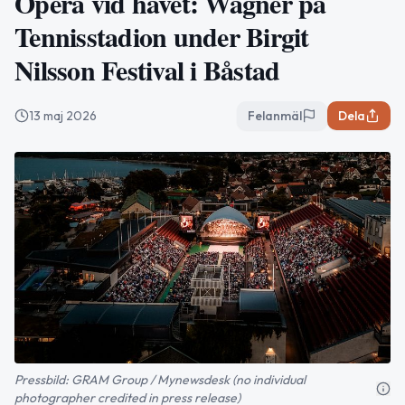
Opera vid havet: Wagner på
Tennisstadion under Birgit
Nilsson Festival i Båstad
13 maj 2026
Felanmäl
Dela
Pressbild: GRAM Group / Mynewsdesk (no individual
photographer credited in press release)