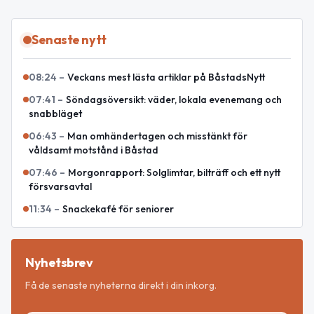
Senaste nytt
08:24
–
Veckans mest lästa artiklar på BåstadsNytt
07:41
–
Söndagsöversikt: väder, lokala evenemang och
snabbläget
06:43
–
Man omhändertagen och misstänkt för
våldsamt motstånd i Båstad
07:46
–
Morgonrapport: Solglimtar, bilträff och ett nytt
försvarsavtal
11:34
–
Snackekafé för seniorer
Nyhetsbrev
Få de senaste nyheterna direkt i din inkorg.