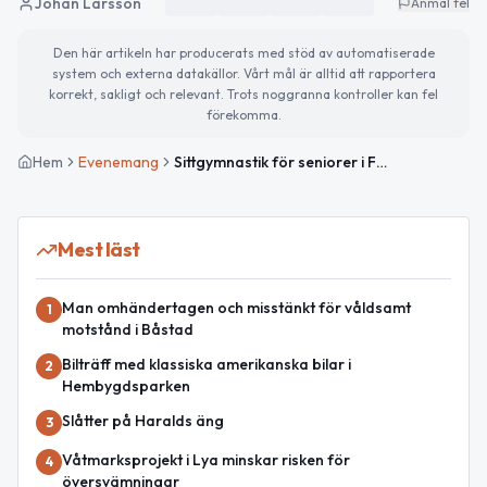
Johan Larsson
Anmäl fel
Den här artikeln har producerats med stöd av automatiserade
system och externa datakällor. Vårt mål är alltid att rapportera
korrekt, sakligt och relevant. Trots noggranna kontroller kan fel
förekomma.
Hem
Evenemang
Sittgymnastik för seniorer i Förslöv
Mest läst
Man omhändertagen och misstänkt för våldsamt
1
motstånd i Båstad
Bilträff med klassiska amerikanska bilar i
2
Hembygdsparken
Slåtter på Haralds äng
3
Våtmarksprojekt i Lya minskar risken för
4
översvämningar