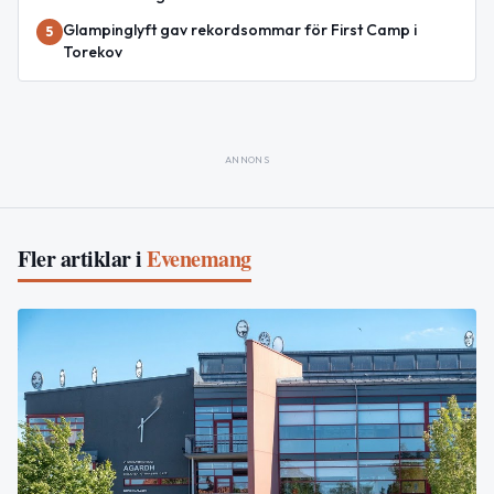
Glampinglyft gav rekordsommar för First Camp i
5
Torekov
ANNONS
Fler artiklar i
Evenemang