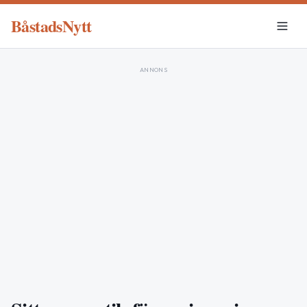
BåstadsNytt
ANNONS