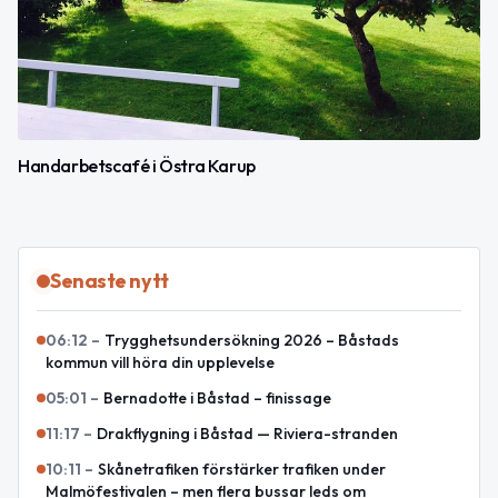
Handarbetscafé i Östra Karup
Senaste nytt
06:12
–
Trygghetsundersökning 2026 – Båstads
kommun vill höra din upplevelse
05:01
–
Bernadotte i Båstad – finissage
11:17
–
Drakflygning i Båstad — Riviera-stranden
10:11
–
Skånetrafiken förstärker trafiken under
Malmöfestivalen – men flera bussar leds om