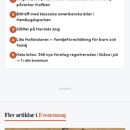
påverkar trafiken
Bilträff med klassiska amerikanska bilar i
2
Hembygdsparken
Slåtter på Haralds äng
3
Lilla Holländaren — familjeföreställning för barn och
4
familj
Hela listan: 348 nya företag registrerades i Skåne i juli
5
— 1 i din kommun
ANNONS
Fler artiklar i
Evenemang