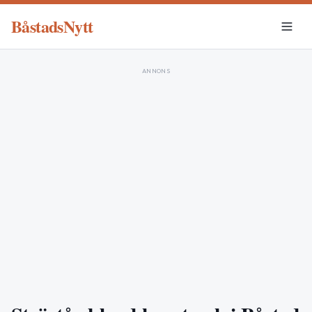
BåstadsNytt
ANNONS