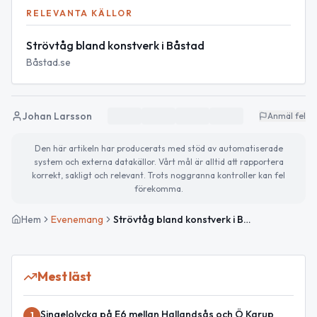
RELEVANTA KÄLLOR
Strövtåg bland konstverk i Båstad
Båstad.se
Johan Larsson
Anmäl fel
Den här artikeln har producerats med stöd av automatiserade
system och externa datakällor. Vårt mål är alltid att rapportera
korrekt, sakligt och relevant. Trots noggranna kontroller kan fel
förekomma.
Hem
Evenemang
Strövtåg bland konstverk i Båstad
Mest läst
Singelolycka på E6 mellan Hallandsås och Ö Karup
1