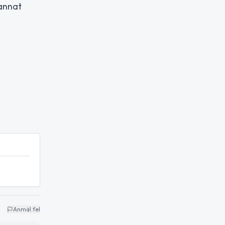
 annat
Anmäl fel