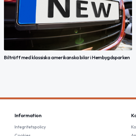
Bilträff med klassiska amerikanska bilar i Hembygdsparken
Information
K
Integritetspolicy
Ko
Cookies
An