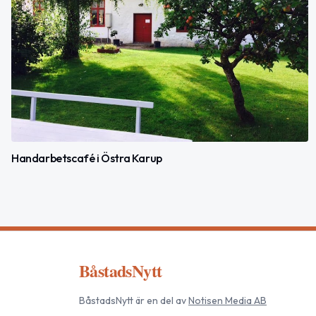
Handarbetscafé i Östra Karup
BåstadsNytt
BåstadsNytt
är en del av
Notisen Media AB