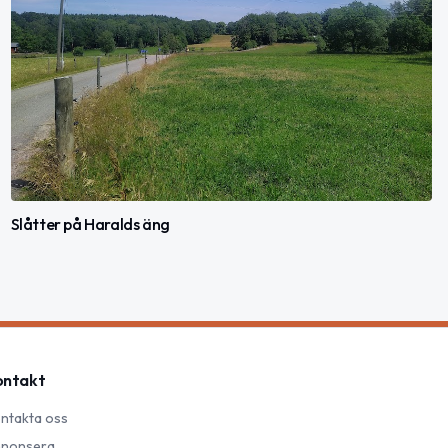
Slåtter på Haralds äng
ontakt
ntakta oss
nonsera