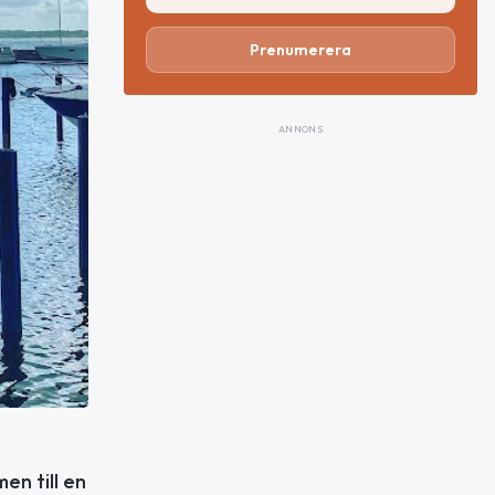
Prenumerera
ANNONS
en till en