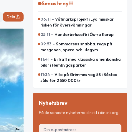
Senaste nytt
Dela
06:11
–
Våtmarksprojekt i Lya minskar
risken för översvämningar
05:11
–
Handarbetscafé i Östra Karup
09:53
–
Sommarens snabba: regn på
morgonen, opera och utegym
11:41
–
Bilträff med klassiska amerikanska
bilar i Hembygdsparken
11:34
–
Villa på Grimmes väg 58 i Båstad
såld för 2 550 000kr
Nyhetsbrev
Få de senaste nyheterna direkt i din inkorg.