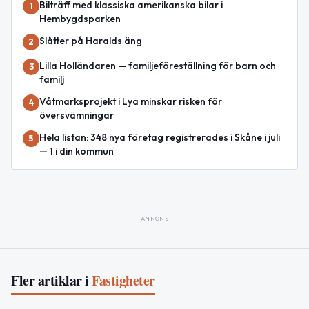
Bilträff med klassiska amerikanska bilar i
1
Hembygdsparken
Slåtter på Haralds äng
2
Lilla Holländaren — familjeföreställning för barn och
3
familj
Våtmarksprojekt i Lya minskar risken för
4
översvämningar
Hela listan: 348 nya företag registrerades i Skåne i juli
5
— 1 i din kommun
ANNONS
Fler artiklar i
Fastigheter