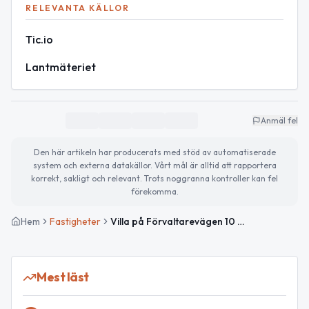
RELEVANTA KÄLLOR
Tic.io
Lantmäteriet
Anmäl fel
Den här artikeln har producerats med stöd av automatiserade
system och externa datakällor. Vårt mål är alltid att rapportera
korrekt, sakligt och relevant. Trots noggranna kontroller kan fel
förekomma.
Hem
Fastigheter
Villa på Förvaltarevägen 10 såld för 6 500 000kr
Mest läst