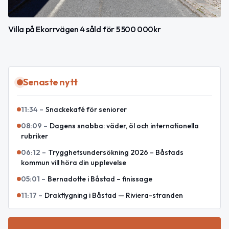
Villa på Ekorrvägen 4 såld för 5 500 000kr
Senaste nytt
11:34
–
Snackekafé för seniorer
08:09
–
Dagens snabba: väder, öl och internationella
rubriker
06:12
–
Trygghetsundersökning 2026 – Båstads
kommun vill höra din upplevelse
05:01
–
Bernadotte i Båstad – finissage
11:17
–
Drakflygning i Båstad — Riviera-stranden