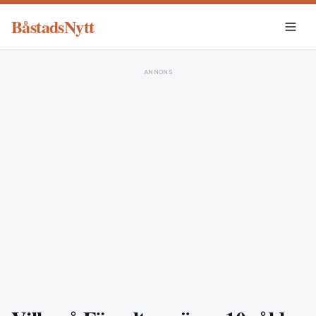
BåstadsNytt
ANNONS