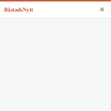
BåstadsNytt