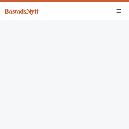
BåstadsNytt