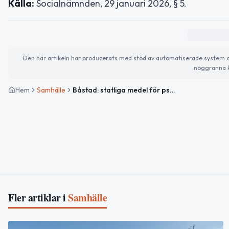
Källa:
Socialnämnden, 29 januari 2026, § 5.
Den här artikeln har producerats med stöd av automatiserade system och 
noggranna k
Hem
Samhälle
Båstad: statliga medel för psykisk hälsa meddelade
Fler artiklar i
Samhälle