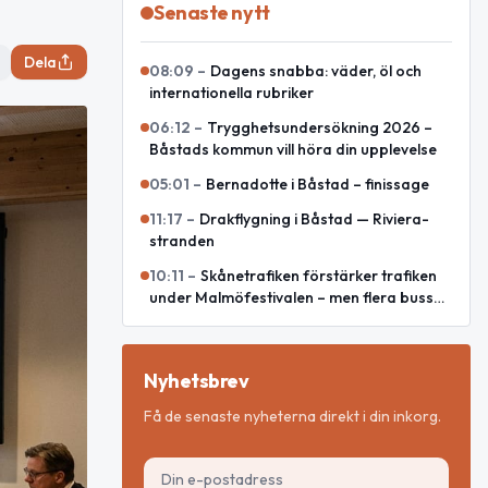
Senaste nytt
Dela
08:09
–
Dagens snabba: väder, öl och
internationella rubriker
06:12
–
Trygghetsundersökning 2026 –
Båstads kommun vill höra din upplevelse
05:01
–
Bernadotte i Båstad – finissage
11:17
–
Drakflygning i Båstad — Riviera-
stranden
10:11
–
Skånetrafiken förstärker trafiken
under Malmöfestivalen – men flera bussar
leds om
Nyhetsbrev
Få de senaste nyheterna direkt i din inkorg.