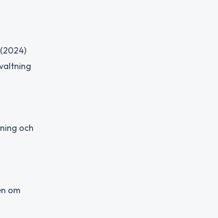
 (2024)
valtning
gning och
den om