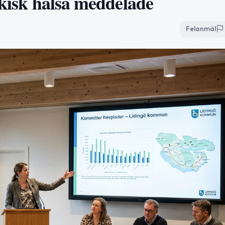
ykisk hälsa meddelade
Felanmäl