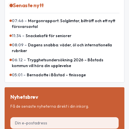
Senaste nytt
07:46
–
Morgonrapport: Solglimtar, bilträff och ett nytt
försvarsavtal
11:34
–
Snackekafé för seniorer
08:09
–
Dagens snabba: väder, öl och internationella
rubriker
06:12
–
Trygghetsundersökning 2026 – Båstads
kommun vill höra din upplevelse
05:01
–
Bernadotte i Båstad – finissage
Nyhetsbrev
Få de senaste nyheterna direkt i din inkorg.