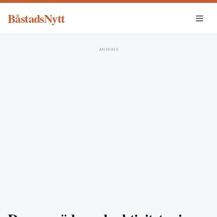
BåstadsNytt
ANNONS