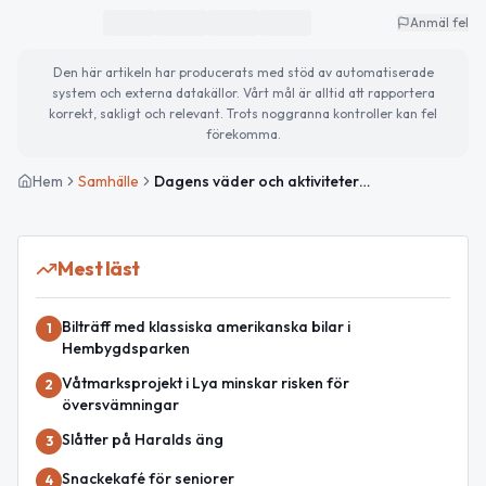
Anmäl fel
Den här artikeln har producerats med stöd av automatiserade
system och externa datakällor. Vårt mål är alltid att rapportera
korrekt, sakligt och relevant. Trots noggranna kontroller kan fel
förekomma.
Hem
Samhälle
Dagens väder och aktiviteter i Båstad
Mest läst
Bilträff med klassiska amerikanska bilar i
1
Hembygdsparken
Våtmarksprojekt i Lya minskar risken för
2
översvämningar
Slåtter på Haralds äng
3
Snackekafé för seniorer
4