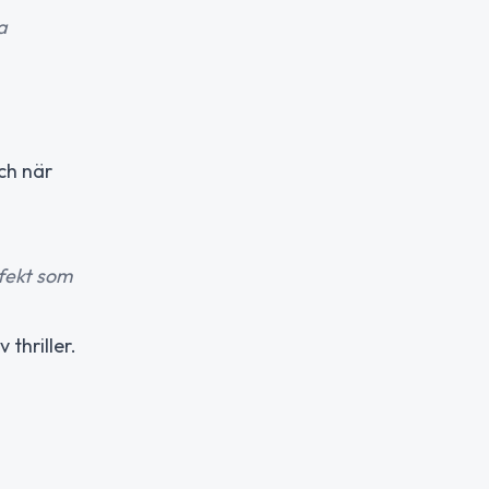
a
och när
rfekt som
 thriller.