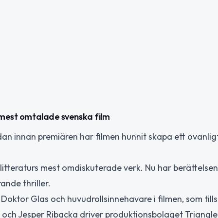
s mest omtalade svenska film
an innan premiären har filmen hunnit skapa ett ovanligt
litteraturs mest omdiskuterade verk. Nu har berättelsen
ande thriller.
l Doktor Glas och huvudrollsinnehavare i filmen, som ti
 och Jesper Ribacka driver produktionsbolaget Triangl