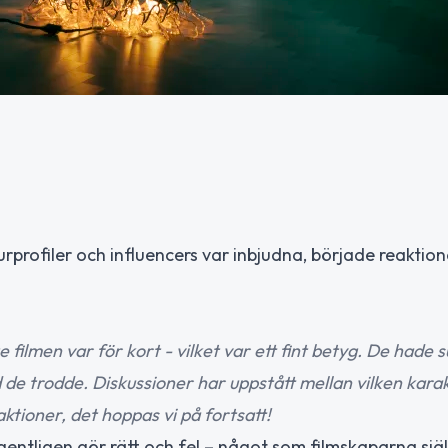
rprofiler och influencers var inbjudna, började reaktio
filmen var för kort - vilket var ett fint betyg. De hade su
de trodde. Diskussioner har uppstått mellan vilken kara
eaktioner, det hoppas vi på fortsatt!
gentligen gör rätt och fel – något som filmskaparna sjä