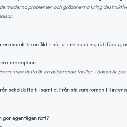
n, de moderna problemen och gråzonerna kring destruktiv
disar.
 en moralisk konflikt – när blir en handling rättfärdig, 
tteraturadaption.
nan: men detta är en pulserande thriller - boken är pe
 sekelskifte till samtid. Från stillsam roman till intensiv
 gör egentligen rätt?