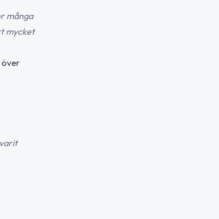
ller många
rt mycket
 över
varit