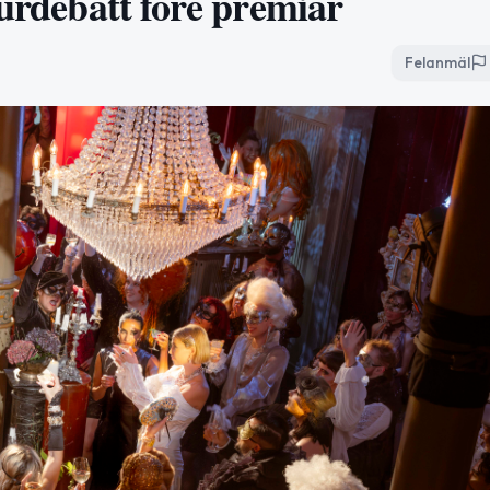
turdebatt före premiär
Felanmäl