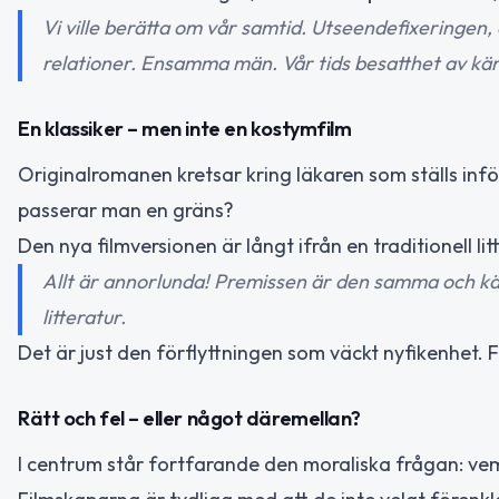
Vi ville berätta om vår samtid. Utseendefixeringe
relationer. Ensamma män. Vår tids besatthet av kän
En klassiker – men inte en kostymfilm
Originalromanen kretsar kring läkaren som ställs inför
passerar man en gräns?
Den nya filmversionen är långt ifrån en traditionell li
Allt är annorlunda! Premissen är den samma och kär
litteratur.
Det är just den förflyttningen som väckt nyfikenhet. Från
Rätt och fel – eller något däremellan?
I centrum står fortfarande den moraliska frågan: vem