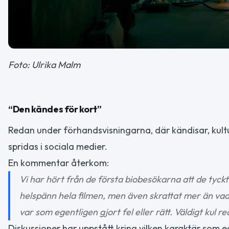
Foto: Ulrika Malm
“Den kändes för kort”
Redan under förhandsvisningarna, där kändisar, kultu
spridas i sociala medier.
En kommentar återkom:
Vi har hört från de första biobesökarna att de tyckte 
helspänn hela filmen, men även skrattat mer än vad 
var som egentligen gjort fel eller rätt. Väldigt kul r
Diskussioner har uppstått kring vilken karaktär som e