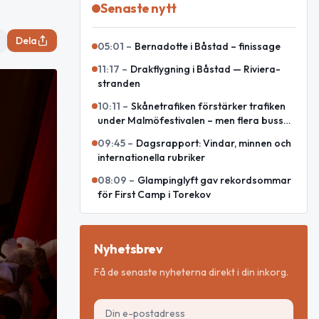
Senaste nytt
Dela
05:01
–
Bernadotte i Båstad – finissage
11:17
–
Drakflygning i Båstad — Riviera-
stranden
10:11
–
Skånetrafiken förstärker trafiken
under Malmöfestivalen – men flera bussar
leds om
09:45
–
Dagsrapport: Vindar, minnen och
internationella rubriker
08:09
–
Glampinglyft gav rekordsommar
för First Camp i Torekov
Nyhetsbrev
Få de senaste nyheterna direkt i din inkorg.