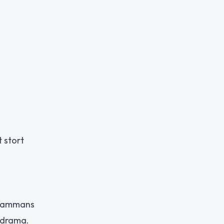
 stort
llsammans
edrama.