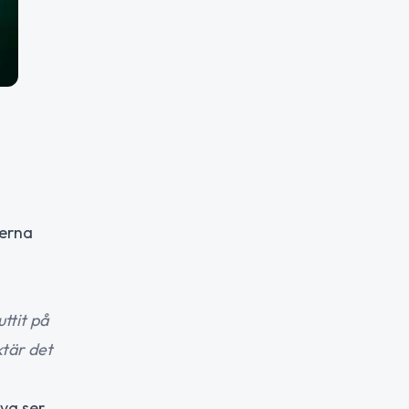
nerna
ttit på
ktär det
lva ser