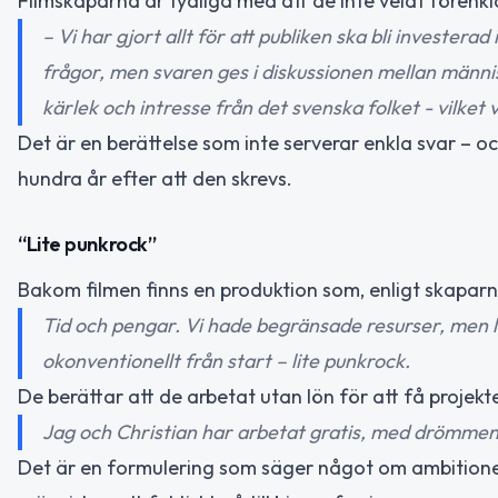
Filmskaparna är tydliga med att de inte velat förenkl
– Vi har gjort allt för att publiken ska bli investera
frågor, men svaren ges i diskussionen mellan männis
kärlek och intresse från det svenska folket - vilket v
Det är en berättelse som inte serverar enkla svar – oc
hundra år efter att den skrevs.
“Lite punkrock”
Bakom filmen finns en produktion som, enligt skaparna s
Tid och pengar. Vi hade begränsade resurser, men la in
okonventionellt från start – lite punkrock.
De berättar att de arbetat utan lön för att få projekte
Jag och Christian har arbetat gratis, med drömmen om
Det är en formulering som säger något om ambitione