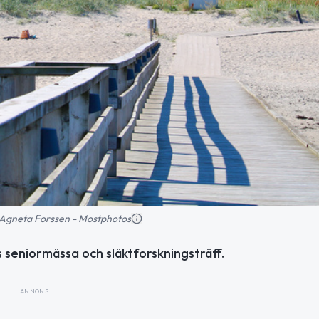
d: Agneta Forssen - Mostphotos
seniormässa och släktforskningsträff.
ANNONS