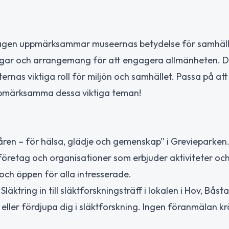
. Dagen uppmärksammar museernas betydelse för samhäl
ingar och arrangemang för att engagera allmänheten. D
rnas viktiga roll för miljön och samhället. Passa på at
uppmärksamma dessa viktiga teman!
ren – för hälsa, glädje och gemenskap” i Grevieparken.
företag och organisationer som erbjuder aktiviteter och
 och öppen för alla intresserade.
läktring in till släktforskningsträff i lokalen i Hov, Båst
 eller fördjupa dig i släktforskning. Ingen föranmälan k