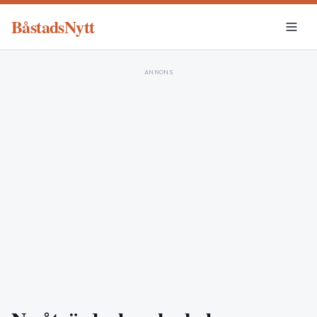
BåstadsNytt
ANNONS