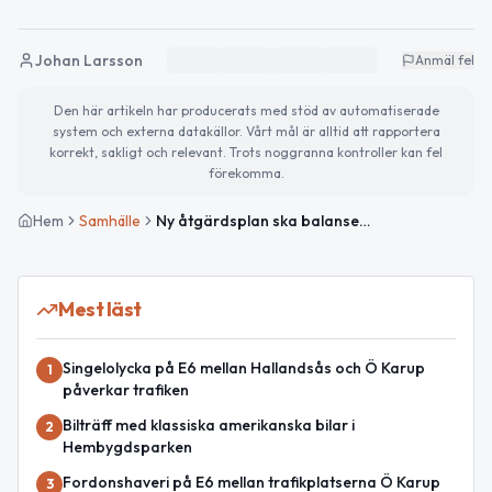
Johan Larsson
Anmäl fel
Den här artikeln har producerats med stöd av automatiserade
system och externa datakällor. Vårt mål är alltid att rapportera
korrekt, sakligt och relevant. Trots noggranna kontroller kan fel
förekomma.
Hem
Samhälle
Ny åtgärdsplan ska balansera vård och omsorg i Båstad
Mest läst
Singelolycka på E6 mellan Hallandsås och Ö Karup
1
påverkar trafiken
Bilträff med klassiska amerikanska bilar i
2
Hembygdsparken
Fordonshaveri på E6 mellan trafikplatserna Ö Karup
3