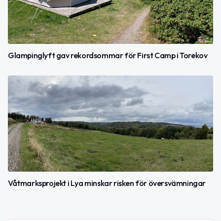
Glampinglyft gav rekordsommar för First Camp i Torekov
Våtmarksprojekt i Lya minskar risken för översvämningar