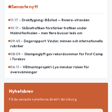
Senaste nytt
11:17
–
Drakflygning i Båstad — Riviera-stranden
10:11
–
Skånetrafiken förstärker trafiken under
Malmöfestivalen – men flera bussar leds om
09:45
–
Dagsrapport: Vindar, minnen och internationella
rubriker
08:09
–
Glampinglyft gav rekordsommar för First Camp
i Torekov
06:11
–
Våtmarksprojekt i Lya minskar risken för
översvämningar
Nyhetsbrev
Få de senaste nyheterna direkt i din inkorg.