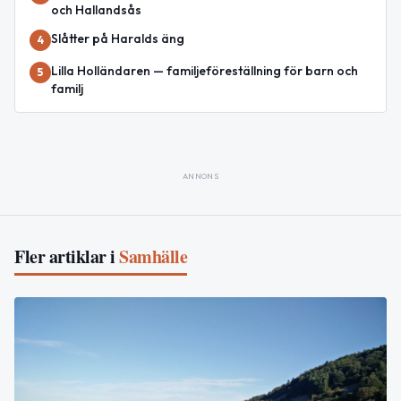
och Hallandsås
Slåtter på Haralds äng
4
Lilla Holländaren — familjeföreställning för barn och
5
familj
ANNONS
Fler artiklar i
Samhälle