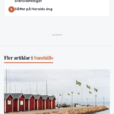
översvämningar
Slåtter på Haralds äng
5
ANNONS
Fler artiklar i
Samhälle