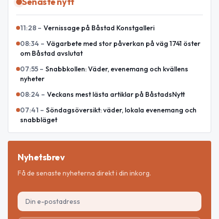
Senaste nytt
11:28
–
Vernissage på Båstad Konstgalleri
08:34
–
Vägarbete med stor påverkan på väg 1741 öster
om Båstad avslutat
07:55
–
Snabbkollen: Väder, evenemang och kvällens
nyheter
08:24
–
Veckans mest lästa artiklar på BåstadsNytt
07:41
–
Söndagsöversikt: väder, lokala evenemang och
snabbläget
Nyhetsbrev
Få de senaste nyheterna direkt i din inkorg.