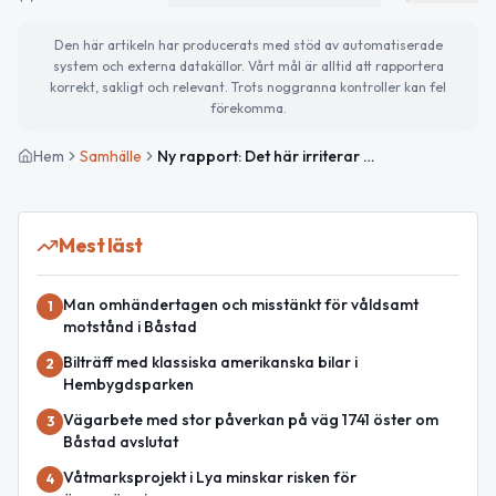
Den här artikeln har producerats med stöd av automatiserade
system och externa datakällor. Vårt mål är alltid att rapportera
korrekt, sakligt och relevant. Trots noggranna kontroller kan fel
förekomma.
Hem
Samhälle
Ny rapport: Det här irriterar svenska villaägare mest hos grannarna
Mest läst
Man omhändertagen och misstänkt för våldsamt
1
motstånd i Båstad
Bilträff med klassiska amerikanska bilar i
2
Hembygdsparken
Vägarbete med stor påverkan på väg 1741 öster om
3
Båstad avslutat
Våtmarksprojekt i Lya minskar risken för
4