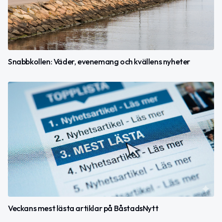
Snabbkollen: Väder, evenemang och kvällens nyheter
Veckans mest lästa artiklar på BåstadsNytt