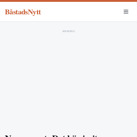
BåstadsNytt
ANNONS