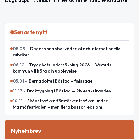
Dagsrapport: Vindar, minnen och internationella rubriker
Senaste nytt
08:09
–
Dagens snabba: väder, öl och internationella
rubriker
06:12
–
Trygghetsundersökning 2026 – Båstads
kommun vill höra din upplevelse
05:01
–
Bernadotte i Båstad – finissage
11:17
–
Drakflygning i Båstad — Riviera-stranden
10:11
–
Skånetrafiken förstärker trafiken under
Malmöfestivalen – men flera bussar leds om
Nyhetsbrev