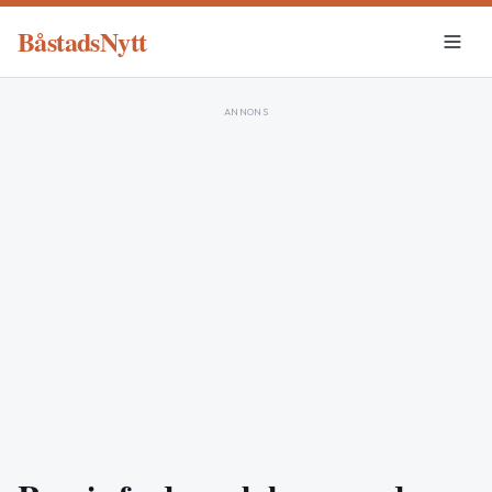
BåstadsNytt
ANNONS