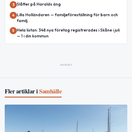
Slåtter på Haralds äng
3
Lilla Holländaren — familjeföreställning för barn och
4
familj
Hela listan: 348 nya företag registrerades i Skåne i juli
5
— 1 i din kommun
ANNONS
Fler artiklar i
Samhälle