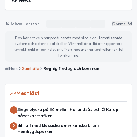
AP News
Johan Larsson
Anmäl fel
Den här artikeln har producerats med stöd av automatiserade
system och externa datakällor. Vårt mål är alltid att rapportera
korrekt, sakligt och relevant. Trots noggranna kontroller kan fel
förekomma.
Hem
Samhälle
Regnig fredag och kommande kulturhelg i Båstad
Mest läst
Singelolycka på E6 mellan Hallandsås och Ö Karup
1
påverkar trafiken
Bilträff med klassiska amerikanska bilar i
2
Hembygdsparken