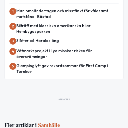
Man omhändertagen och misstänkt för våldsamt
1
motstånd i Båstad
Bilträff med klassiska amerikanska bilar i
2
Hembygdsparken
Slåtter på Haralds äng
3
Våtmarksprojekt i Lya minskar risken för
4
översvämningar
Glampinglyft gav rekordsommar för First Camp i
5
Torekov
ANNONS
Fler artiklar i
Samhälle