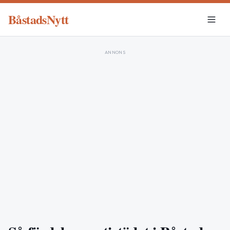
BåstadsNytt
ANNONS