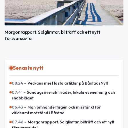
Morgonrapport: Solglimtar, bilträff och ett nytt
försvarsavtal
Senaste nytt
08:24
–
Veckans mest lästa artiklar på BåstadsNytt
07:41
–
Söndagsöversikt: väder, lokala evenemang och
snabbläget
06:43
–
Man omhändertagen och misstänkt för
våldsamt motstånd i Båstad
07:46
–
Morgonrapport: Solglimtar, bilträff och ett nytt
försvarsavtal