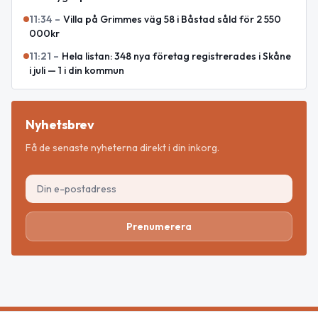
11:34
–
Villa på Grimmes väg 58 i Båstad såld för 2 550
000kr
11:21
–
Hela listan: 348 nya företag registrerades i Skåne
i juli — 1 i din kommun
Nyhetsbrev
Få de senaste nyheterna direkt i din inkorg.
Prenumerera