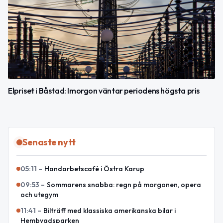
Elpriset i Båstad: Imorgon väntar periodens högsta pris
Senaste nytt
05:11
–
Handarbetscafé i Östra Karup
09:53
–
Sommarens snabba: regn på morgonen, opera
och utegym
11:41
–
Bilträff med klassiska amerikanska bilar i
Hembygdsparken