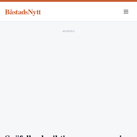
BåstadsNytt
ANNONS