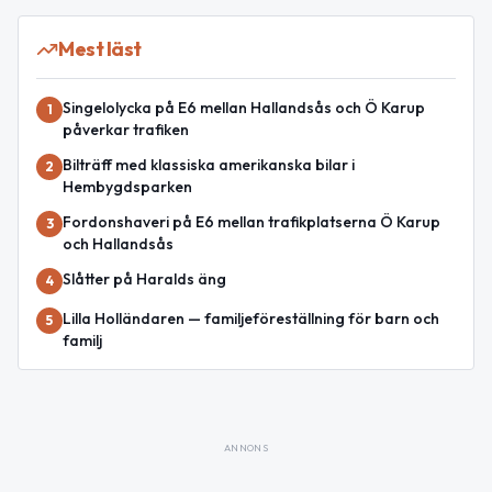
Mest läst
Singelolycka på E6 mellan Hallandsås och Ö Karup
1
påverkar trafiken
Bilträff med klassiska amerikanska bilar i
2
Hembygdsparken
Fordonshaveri på E6 mellan trafikplatserna Ö Karup
3
och Hallandsås
Slåtter på Haralds äng
4
Lilla Holländaren — familjeföreställning för barn och
5
familj
ANNONS