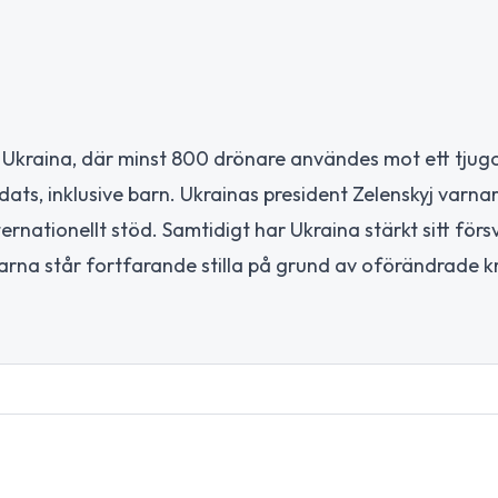
Ukraina, där minst 800 drönare användes mot ett tjug
ats, inklusive barn. Ukrainas president Zelenskyj varnar
ternationellt stöd. Samtidigt har Ukraina stärkt sitt förs
na står fortfarande stilla på grund av oförändrade k