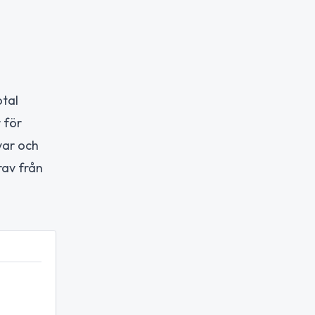
otal
 för
var och
rav från