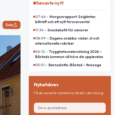
Senaste nytt
07:46
–
Morgonrapport: Solglimtar,
bilträff och ett nytt försvarsavtal
Dela
11:34
–
Snackekafé för seniorer
08:09
–
Dagens snabba: väder, öl och
internationella rubriker
06:12
–
Trygghetsundersökning 2026 –
Båstads kommun vill höra din upplevelse
05:01
–
Bernadotte i Båstad – finissage
Nyhetsbrev
Få de senaste nyheterna direkt i din inkorg.