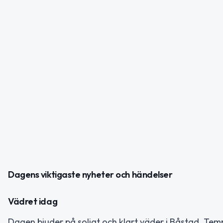
Dagens viktigaste nyheter och händelser
Vädret idag
Dagen bjuder på soligt och klart väder i Båstad. Temp