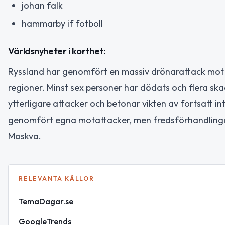
johan falk
hammarby if fotboll
Världsnyheter i korthet:
Ryssland har genomfört en massiv drönarattack mot 
regioner. Minst sex personer har dödats och flera skad
ytterligare attacker och betonar vikten av fortsatt in
genomfört egna motattacker, men fredsförhandlingar
Moskva.
RELEVANTA KÄLLOR
TemaDagar.se
GoogleTrends