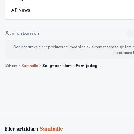
AP News
Johan Larsson
Den här artikeln har producerats med stöd av automatiserade system och 
noggranna k
Hem
Samhälle
Soligt och klart – Familjedagen och Arbetslöshetens dag uppmärksammas
Fler artiklar i
Samhälle