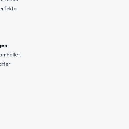
erfekta
gen
.
amhället,
ätter