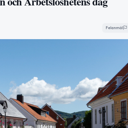
en och Arbetslöshetens dag
Felanmäl