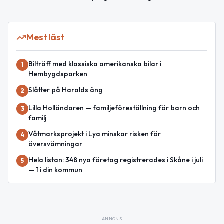
Mest läst
Bilträff med klassiska amerikanska bilar i
1
Hembygdsparken
Slåtter på Haralds äng
2
Lilla Holländaren — familjeföreställning för barn och
3
familj
Våtmarksprojekt i Lya minskar risken för
4
översvämningar
Hela listan: 348 nya företag registrerades i Skåne i juli
5
— 1 i din kommun
ANNONS