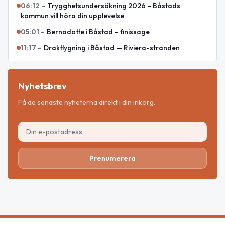
06:12
–
Trygghetsundersökning 2026 – Båstads
kommun vill höra din upplevelse
05:01
–
Bernadotte i Båstad – finissage
11:17
–
Drakflygning i Båstad — Riviera-stranden
Nyhetsbrev
Få de senaste nyheterna direkt i din inkorg.
Prenumerera