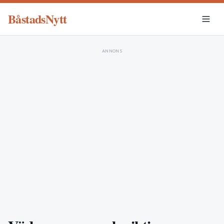
BåstadsNytt
ANNONS