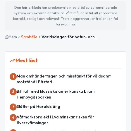
Den här artikeln har producerats med stöd av automatiserade
system och externa datakällor. Vårt mål är alltid att rapportera
korrekt, sakligt och relevant. Trots noggranna kontroller kan fel
förekomma.
Hem
Samhälle
Världsdagen för natur- och djurliv och temadagar i fokus
Mest läst
Man omhändertagen och misstänkt för våldsamt
1
motstånd i Båstad
Bilträff med klassiska amerikanska bilar i
2
Hembygdsparken
Slåtter på Haralds äng
3
Våtmarksprojekt i Lya minskar risken för
4
översvämningar