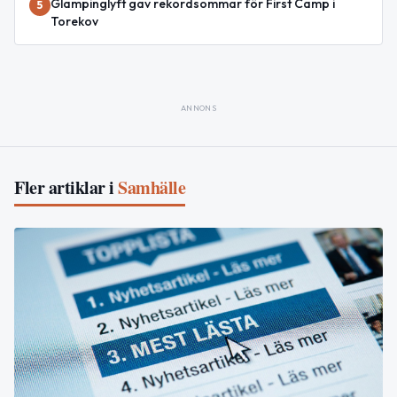
Glampinglyft gav rekordsommar för First Camp i
5
Torekov
ANNONS
Fler artiklar i
Samhälle