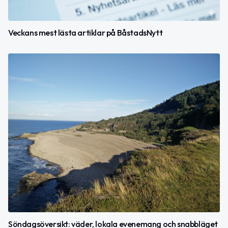
Veckans mest lästa artiklar på BåstadsNytt
Söndagsöversikt: väder, lokala evenemang och snabbläget