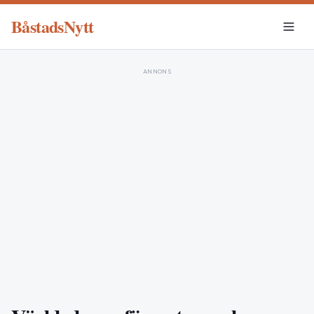
BåstadsNytt
ANNONS