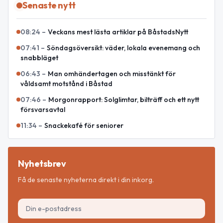
Senaste nytt
08:24
–
Veckans mest lästa artiklar på BåstadsNytt
07:41
–
Söndagsöversikt: väder, lokala evenemang och
snabbläget
06:43
–
Man omhändertagen och misstänkt för
våldsamt motstånd i Båstad
07:46
–
Morgonrapport: Solglimtar, bilträff och ett nytt
försvarsavtal
11:34
–
Snackekafé för seniorer
Nyhetsbrev
Få de senaste nyheterna direkt i din inkorg.