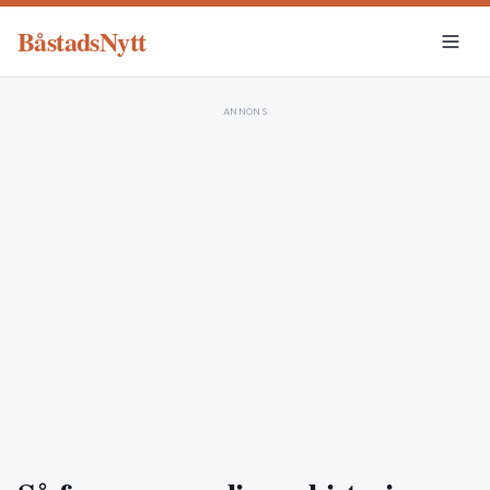
BåstadsNytt
ANNONS