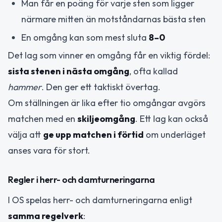
Man får en poäng för varje sten som ligger
närmare mitten än motståndarnas bästa sten
En omgång kan som mest sluta
8–0
Det lag som vinner en omgång får en viktig fördel:
sista stenen i nästa omgång
, ofta kallad
hammer
. Den ger ett taktiskt övertag.
Om ställningen är lika efter tio omgångar avgörs
matchen med en
skiljeomgång
. Ett lag kan också
välja att
ge upp matchen i förtid
om underläget
anses vara för stort.
Regler i herr- och damturneringarna
I OS spelas herr- och damturneringarna enligt
samma regelverk
: