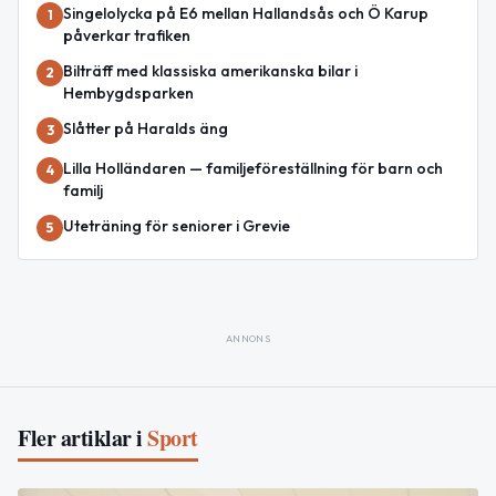
Singelolycka på E6 mellan Hallandsås och Ö Karup
1
påverkar trafiken
Bilträff med klassiska amerikanska bilar i
2
Hembygdsparken
Slåtter på Haralds äng
3
Lilla Holländaren — familjeföreställning för barn och
4
familj
Uteträning för seniorer i Grevie
5
ANNONS
Fler artiklar i
Sport