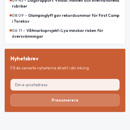
09:45
–
Dagsrapport: Vindar, minnen och internationella
rubriker
08:09
–
Glampinglyft gav rekordsommar för First Camp
i Torekov
06:11
–
Våtmarksprojekt i Lya minskar risken för
översvämningar
Nyhetsbrev
Få de senaste nyheterna direkt i din inkorg.
Prenumerera