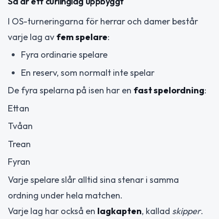
Så är ett curlinglag uppbyggt
I OS-turneringarna för herrar och damer består
varje lag av
fem spelare
:
Fyra ordinarie spelare
En reserv, som normalt inte spelar
De fyra spelarna på isen har en
fast spelordning
:
Ettan
Tvåan
Trean
Fyran
Varje spelare slår alltid sina stenar i samma
ordning under hela matchen.
Varje lag har också en
lagkapten
, kallad
skipper
.