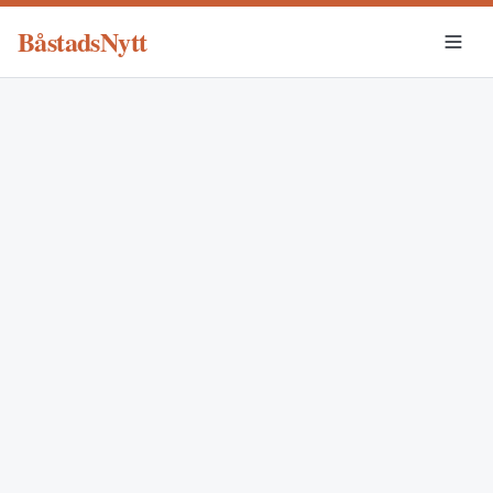
BåstadsNytt