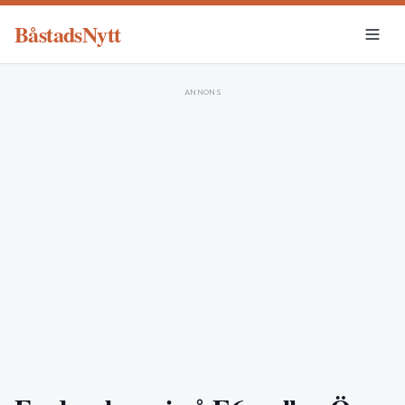
BåstadsNytt
ANNONS