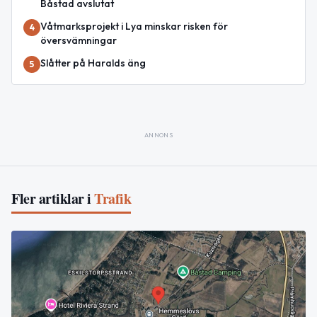
Båstad avslutat
Våtmarksprojekt i Lya minskar risken för
4
översvämningar
Slåtter på Haralds äng
5
ANNONS
Fler artiklar i
Trafik