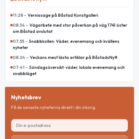
11:28
–
Vernissage på Båstad Konstgalleri
08:34
–
Vägarbete med stor påverkan på väg 1741 öster
om Båstad avslutat
07:55
–
Snabbkollen: Väder, evenemang och kvällens
nyheter
08:24
–
Veckans mest lästa artiklar på BåstadsNytt
07:41
–
Söndagsöversikt: väder, lokala evenemang och
snabbläget
Nyhetsbrev
Få de senaste nyheterna direkt i din inkorg.