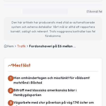
Anmäl fel
Den här artikeln har producerats med stöd av automatiserade
system och externa datakällor. Vårt mål är alltid att rapportera
korrekt, sakligt och relevant. Trots noggranna kontroller kan fel
förekomma.
Hem
Trafik
Fordonshaveri på E6 mellan Ö Karup och Skottorp med stor påverkan
Mest läst
Man omhändertagen och misstänkt för våldsamt
1
motstånd i Båstad
Bilträff med klassiska amerikanska bilar i
2
Hembygdsparken
Vägarbete med stor påverkan på väg 1741 öster om
3