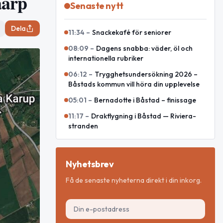
åarp
Senaste nytt
Dela
11:34
–
Snackekafé för seniorer
08:09
–
Dagens snabba: väder, öl och
internationella rubriker
06:12
–
Trygghetsundersökning 2026 –
Båstads kommun vill höra din upplevelse
05:01
–
Bernadotte i Båstad – finissage
11:17
–
Drakflygning i Båstad — Riviera-
stranden
Nyhetsbrev
Få de senaste nyheterna direkt i din inkorg.