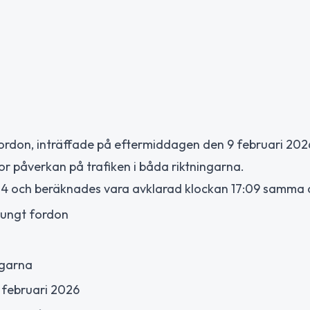
t fordon, inträffade på eftermiddagen den 9 februari 20
r påverkan på trafiken i båda riktningarna.
04 och beräknades vara avklarad klockan 17:09 samma 
 tungt fordon
ngarna
 februari 2026