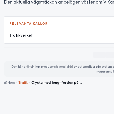
Den aktuella vägsträckan är belägen väster om V Kar
RELEVANTA KÄLLOR
Trafikverket
Den här artikeln har producerats med stöd av automatiserade system och 
noggranna k
Hem
Trafik
Olycka med tungt fordon på väg 1742 mellan Mäsinge och Påarp