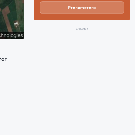
Prenumerera
ANNONS
tor