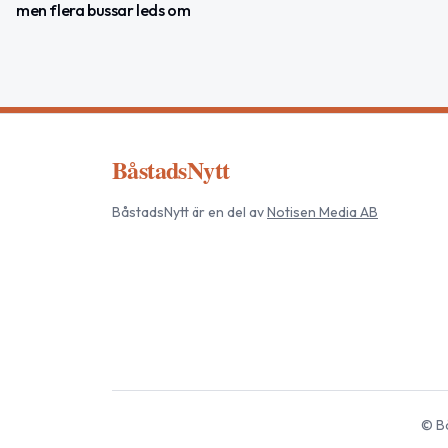
men flera bussar leds om
BåstadsNytt
BåstadsNytt
är en del av
Notisen Media AB
©
B