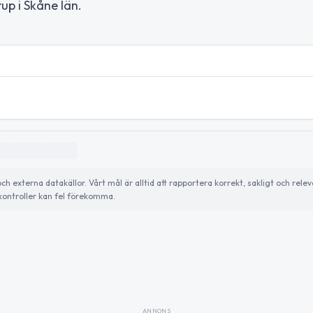
up i Skåne län.
externa datakällor. Vårt mål är alltid att rapportera korrekt, sakligt och relev
ontroller kan fel förekomma.
ANNONS