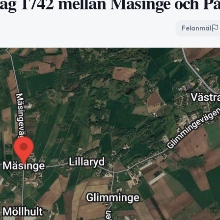
väg 1742 mellan Mäsinge och P
Felanmäl