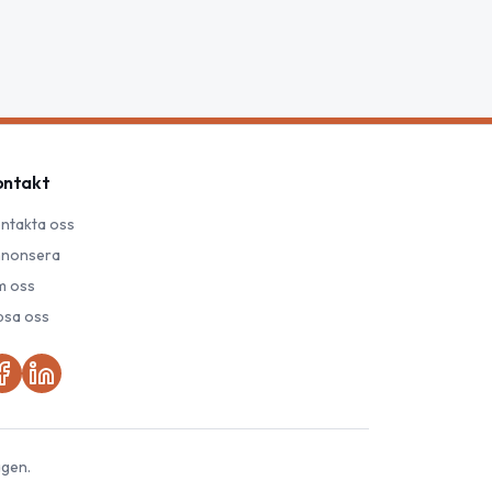
ontakt
ntakta oss
nonsera
 oss
psa oss
agen.