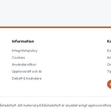
Information
K
Integritetspolicy
Ko
Cookies
An
Användarvillkor
Om
Upphovsrätt och AI
Ti
Debatt & Insändare
åstadsNytt
. Allt material på
BåstadsNytt
är skyddat enligt upphovsrättsl