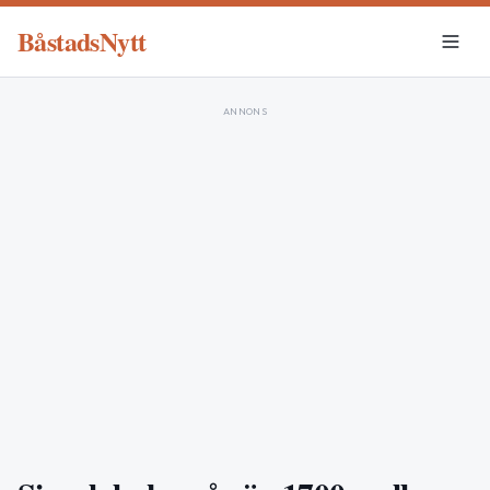
BåstadsNytt
ANNONS