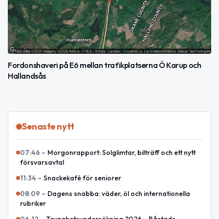
Fordonshaveri på E6 mellan trafikplatserna Ö Karup och
Hallandsås
Senaste nytt
07:46
–
Morgonrapport: Solglimtar, bilträff och ett nytt
försvarsavtal
11:34
–
Snackekafé för seniorer
08:09
–
Dagens snabba: väder, öl och internationella
rubriker