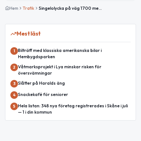
Hem
Trafik
Singelolycka på väg 1700 mellan Möllhult och Mäsinge med stor påverkan
Mest läst
Bilträff med klassiska amerikanska bilar i
1
Hembygdsparken
Våtmarksprojekt i Lya minskar risken för
2
översvämningar
Slåtter på Haralds äng
3
Snackekafé för seniorer
4
Hela listan: 348 nya företag registrerades i Skåne i juli
5
— 1 i din kommun