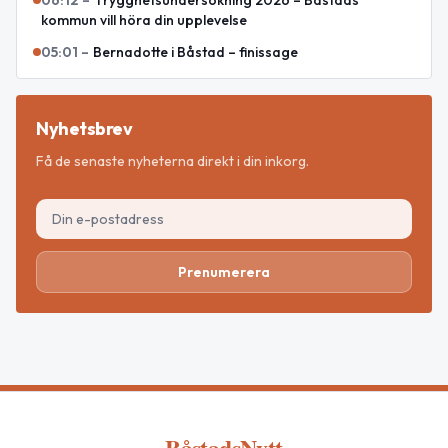
06:12
–
Trygghetsundersökning 2026 – Båstads
kommun vill höra din upplevelse
05:01
–
Bernadotte i Båstad – finissage
Nyhetsbrev
Få de senaste nyheterna direkt i din inkorg.
Prenumerera
BåstadsNytt