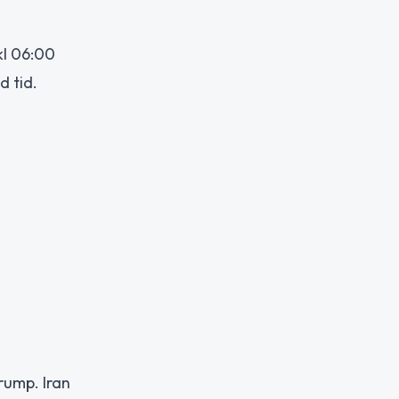
kl 06:00
d tid.
rump. Iran