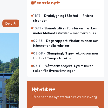
Senaste nytt
11:17
–
Drakflygning i Båstad — Riviera-
stranden
Dela
10:11
–
Skånetrafiken förstärker trafiken
under Malmöfestivalen – men flera bussar
leds om
09:45
–
Dagsrapport: Vindar, minnen och
internationella rubriker
08:09
–
Glampinglyft gav rekordsommar
för First Camp i Torekov
06:11
–
Våtmarksprojekt i Lya minskar
risken för översvämningar
Nyhetsbrev
Få de senaste nyheterna direkt i din inkorg.