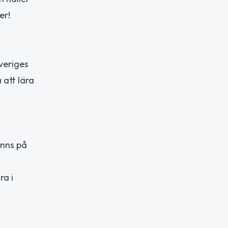
er!
Sveriges
 att lära
inns på
ra i