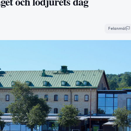
get och lodjurets dag
Felanmäl