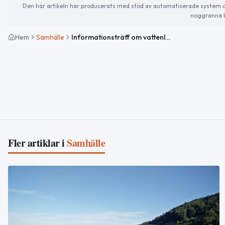
Den här artikeln har producerats med stöd av automatiserade system och 
noggranna k
Hem
Samhälle
Informationsträff om vattenläget och lodjurets dag uppmärksammas
Fler artiklar i
Samhälle