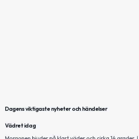
Dagens viktigaste nyheter och händelser
Vädret idag
Morgonen bjuder på klart väder och cirka 14 grader.