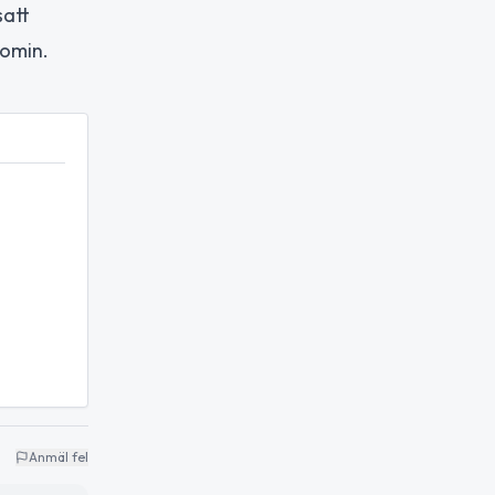
satt
nomin.
Anmäl fel