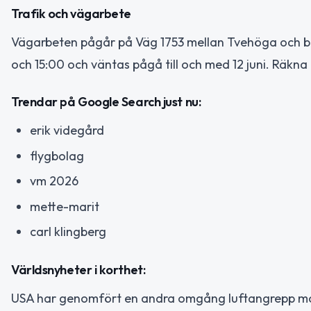
Trafik och vägarbete
Vägarbeten pågår på Väg 1753 mellan Tvehöga och bå
och 15:00 och väntas pågå till och med 12 juni. Räkna
Trendar på Google Search just nu:
erik videgård
flygbolag
vm 2026
mette-marit
carl klingberg
Världsnyheter i korthet:
USA har genomfört en andra omgång luftangrepp mot 