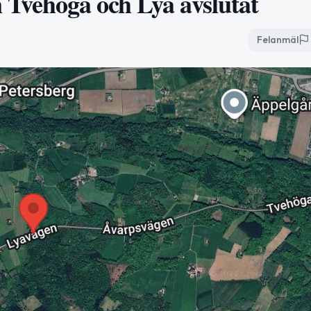
 Tvehöga och Lya avslutat
Felanmäl