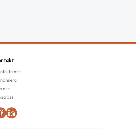
ontakt
ntakta oss
nonsera
 oss
psa oss