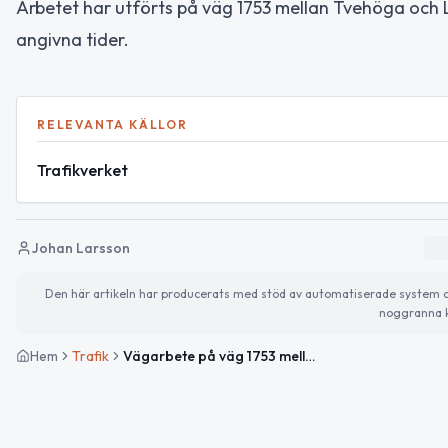
Arbetet har utförts på väg 1753 mellan Tvehöga och Ly
angivna tider.
RELEVANTA KÄLLOR
Trafikverket
Johan Larsson
Den här artikeln har producerats med stöd av automatiserade system och 
noggranna k
Hem
Trafik
Vägarbete på väg 1753 mellan Tvehöga och Lya avslutat