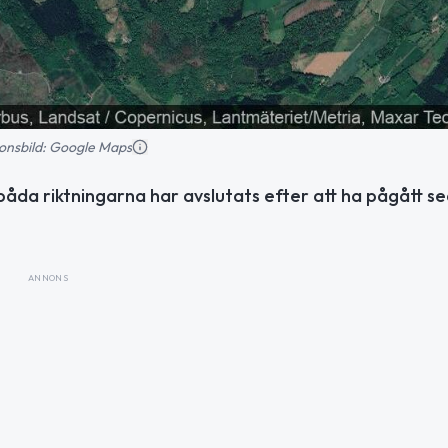
tionsbild: Google Maps
åda riktningarna har avslutats efter att ha pågått s
ANNONS