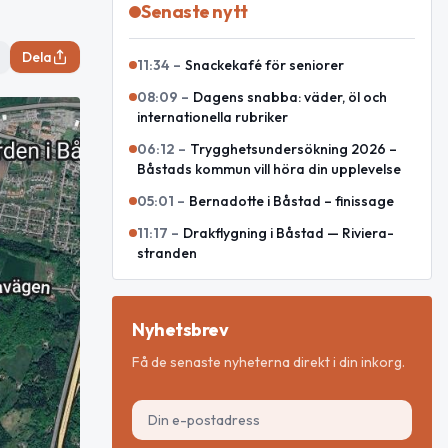
Senaste nytt
Dela
11:34
–
Snackekafé för seniorer
08:09
–
Dagens snabba: väder, öl och
internationella rubriker
06:12
–
Trygghetsundersökning 2026 –
Båstads kommun vill höra din upplevelse
05:01
–
Bernadotte i Båstad – finissage
11:17
–
Drakflygning i Båstad — Riviera-
stranden
Nyhetsbrev
Få de senaste nyheterna direkt i din inkorg.