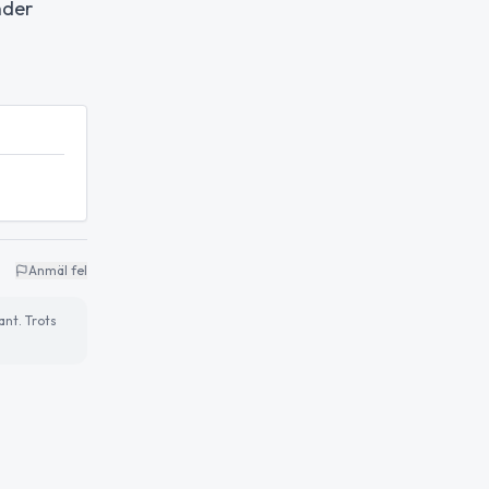
nder
Anmäl fel
ant. Trots