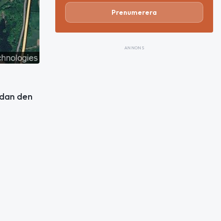
Prenumerera
ANNONS
edan den