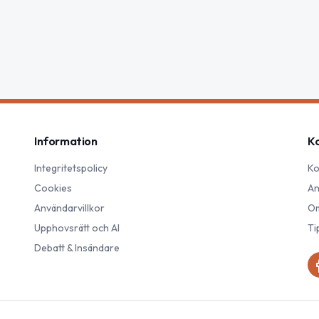
Information
K
Integritetspolicy
Ko
Cookies
An
Användarvillkor
Om
Upphovsrätt och AI
Ti
Debatt & Insändare